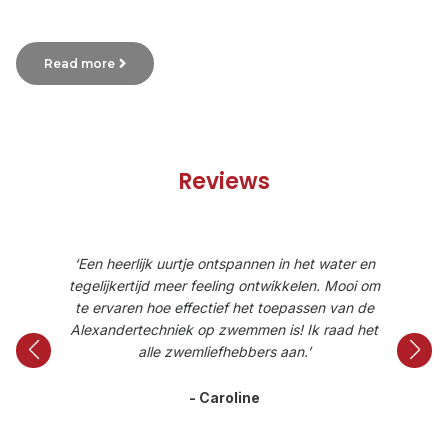
Read more
Reviews
er en
‘Een heerlijk uurtje ontspannen in het water en
‘Een
ooi om
tegelijkertijd meer feeling ontwikkelen. Mooi om
tegel
an de
te ervaren hoe effectief het toepassen van de
te e
d het
Alexandertechniek op zwemmen is! Ik raad het
Alex
alle zwemliefhebbers aan.’
- Caroline