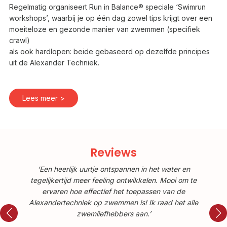
Regelmatig organiseert Run in Balance® speciale ‘Swimrun
workshops’, waarbij je op één dag zowel tips krijgt over een
moeiteloze en gezonde manier van zwemmen (specifiek
crawl)
als ook hardlopen: beide gebaseerd op dezelfde principes
uit de Alexander Techniek.
Lees meer >
Reviews
‘Een heerlijk uurtje ontspannen in het water en
te
tegelijkertijd meer feeling ontwikkelen. Mooi om te
t
ervaren hoe effectief het toepassen van de
le
Alexandertechniek op zwemmen is! Ik raad het alle
A
zwemliefhebbers aan.’