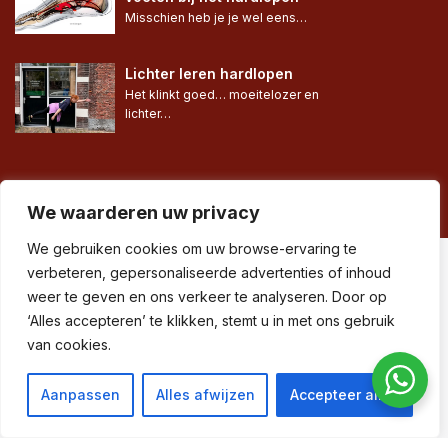
Misschien heb je je wel eens…
Lichter leren hardlopen
Het klinkt goed… moeitelozer en 
lichter…
We waarderen uw privacy
We gebruiken cookies om uw browse-ervaring te
verbeteren, gepersonaliseerde advertenties of inhoud
© Run in Balance® •
weer te geven en ons verkeer te analyseren. Door op
‘Alles accepteren’ te klikken, stemt u in met ons gebruik
Algemene voorwaarden
van cookies.
•
Privacy & disclaimer
Aanpassen
Alles afwijzen
Accepteer alles
•
Sitemap