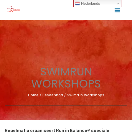
Nederlands
SWIMRUN
WORKSHOPS
Home
/
Lesaanbod
/
Swimrun workshops
Regelmatig organiseert Run in Balance® speciale