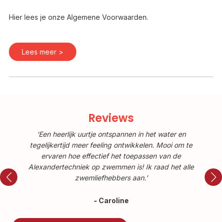
Hier lees je onze Algemene Voorwaarden.
Lees meer >
Reviews
‘Een heerlijk uurtje ontspannen in het water en
te
tegelijkertijd meer feeling ontwikkelen. Mooi om te
t
ervaren hoe effectief het toepassen van de
le
Alexandertechniek op zwemmen is! Ik raad het alle
A
zwemliefhebbers aan.’
- Caroline